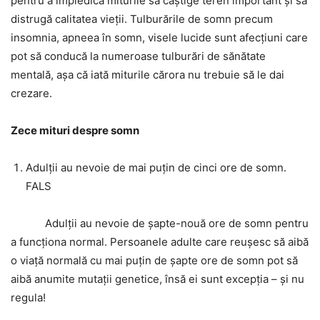
pentru a împiedica miturile să câștige teren important și să
distrugă calitatea vieții. Tulburările de somn precum
insomnia, apneea în somn, visele lucide sunt afecțiuni care
pot să conducă la numeroase tulburări de sănătate
mentală, așa că iată miturile cărora nu trebuie să le dai
crezare.
Zece mituri despre somn
Adulții au nevoie de mai puțin de cinci ore de somn.
FALS
Adulții au nevoie de șapte-nouă ore de somn pentru
a funcționa normal. Persoanele adulte care reușesc să aibă
o viață normală cu mai puțin de șapte ore de somn pot să
aibă anumite mutații genetice, însă ei sunt excepția – și nu
regula!