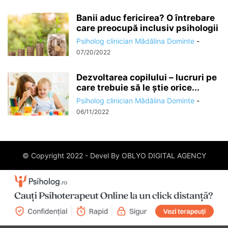
Banii aduc fericirea? O întrebare
care preocupă inclusiv psihologii
Psiholog clinician Mădălina Dominte
-
07/20/2022
Dezvoltarea copilului – lucruri pe
care trebuie să le știe orice...
Psiholog clinician Mădălina Dominte
-
06/11/2022
© Copyright 2022 - Devel By OBLYO DIGITAL AGENCY