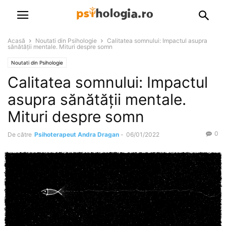
Acasă
Noutati din Psihologie
Calitatea somnului: Impactul asupra
sănătății mentale. Mituri despre somn
Noutati din Psihologie
Calitatea somnului: Impactul
asupra sănătății mentale.
Mituri despre somn
0
De către
Psihoterapeut Andra Dragan
-
06/01/2022