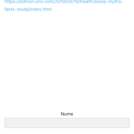
https://edition.cnn.com/2019/04/16/health/sleep-myths-
facts-study/index.html
Nume