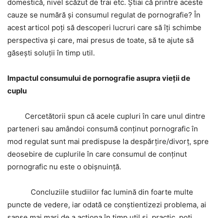
domestică, nivel scăzut de trai etc. Știai că printre aceste
cauze se numără și consumul regulat de pornografie? În
acest articol poți să descoperi lucruri care să îți schimbe
perspectiva și care, mai presus de toate, să te ajute să
găsești soluții în timp util.
Impactul consumului de pornografie asupra vieții de
cuplu
Cercetătorii spun că acele cupluri în care unul dintre
parteneri sau amândoi consumă conținut pornografic în
mod regulat sunt mai predispuse la despărțire/divorț, spre
deosebire de cuplurile în care consumul de conținut
pornografic nu este o obișnuință.
Concluziile studiilor fac lumină din foarte multe
puncte de vedere, iar odată ce conștientizezi problema, ai
șanse mai mari de a acționa în timp util și, practic, poți