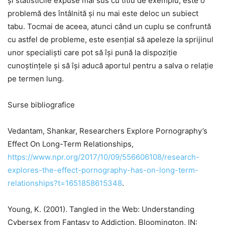
și statisticile expuse mai sus cu titlu de exemplu, este o
problemă des întâlnită și nu mai este deloc un subiect
tabu. Tocmai de aceea, atunci când un cuplu se confruntă
cu astfel de probleme, este esențial să apeleze la sprijinul
unor specialiști care pot să își pună la dispoziție
cunoștințele și să își aducă aportul pentru a salva o relație
pe termen lung.
Surse bibliografice
Vedantam, Shankar, Researchers Explore Pornography’s
Effect On Long-Term Relationships,
https://www.npr.org/2017/10/09/556606108/research-
explores-the-effect-pornography-has-on-long-term-
relationships?t=1651858615348
.
Young, K. (2001). Tangled in the Web: Understanding
Cybersex from Fantasy to Addiction. Bloomington, IN: