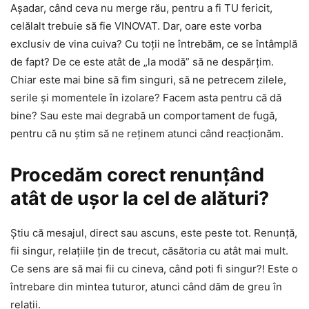
Aşadar, când ceva nu merge rău, pentru a fi TU fericit,
celălalt trebuie să fie VINOVAT. Dar, oare este vorba
exclusiv de vina cuiva? Cu toţii ne întrebăm, ce se întâmplă
de fapt? De ce este atât de „la modă” să ne despărţim.
Chiar este mai bine să fim singuri, să ne petrecem zilele,
serile şi momentele în izolare? Facem asta pentru că dă
bine? Sau este mai degrabă un comportament de fugă,
pentru că nu ştim să ne reţinem atunci când reacţionăm.
Procedăm corect renunţând
atât de uşor la cel de alături?
Ştiu că mesajul, direct sau ascuns, este peste tot. Renunţă,
fii singur, relaţiile ţin de trecut, căsătoria cu atât mai mult.
Ce sens are să mai fii cu cineva, când poti fi singur?! Este o
întrebare din mintea tuturor, atunci când dăm de greu în
relaţii.