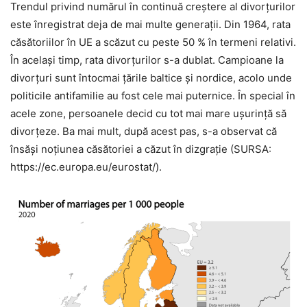
Trendul privind numărul în continuă creştere al divorţurilor
este înregistrat deja de mai multe generaţii. Din 1964, rata
căsătoriilor în UE a scăzut cu peste 50 % în termeni relativi.
În acelaşi timp, rata divorţurilor s-a dublat. Campioane la
divorţuri sunt întocmai ţările baltice şi nordice, acolo unde
politicile antifamilie au fost cele mai puternice. În special în
acele zone, persoanele decid cu tot mai mare uşurinţă să
divorţeze. Ba mai mult, după acest pas, s-a observat că
însăşi noţiunea căsătoriei a căzut în dizgraţie (SURSA:
https://ec.europa.eu/eurostat/).