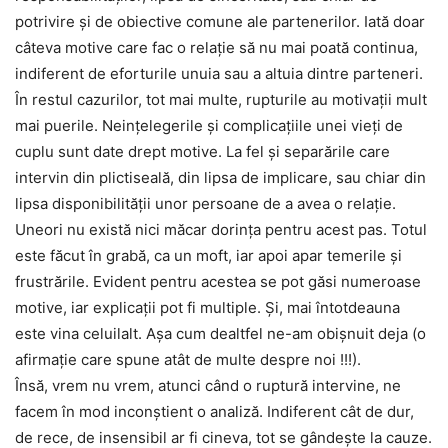
potrivire şi de obiective comune ale partenerilor. Iată doar
câteva motive care fac o relaţie să nu mai poată continua,
indiferent de eforturile unuia sau a altuia dintre parteneri.
În restul cazurilor, tot mai multe, rupturile au motivaţii mult
mai puerile. Neinţelegerile şi complicaţiile unei vieţi de
cuplu sunt date drept motive. La fel şi separările care
intervin din plictiseală, din lipsa de implicare, sau chiar din
lipsa disponibilităţii unor persoane de a avea o relaţie.
Uneori nu există nici măcar dorinţa pentru acest pas. Totul
este făcut în grabă, ca un moft, iar apoi apar temerile şi
frustrările. Evident pentru acestea se pot găsi numeroase
motive, iar explicaţii pot fi multiple. Şi, mai întotdeauna
este vina celuilalt. Aşa cum dealtfel ne-am obişnuit deja (o
afirmaţie care spune atât de multe despre noi !!!).
Însă, vrem nu vrem, atunci când o ruptură intervine, ne
facem în mod inconştient o analiză. Indiferent cât de dur,
de rece, de insensibil ar fi cineva, tot se gândeşte la cauze.