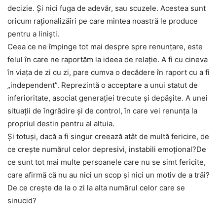
decizie. Şi nici fuga de adevăr, sau scuzele. Acestea sunt
oricum raţionalizăîri pe care mintea noastră le produce
pentru a linişti.
Ceea ce ne împinge tot mai despre spre renunţare, este
felul în care ne raportăm la ideea de relaţie. A fi cu cineva
în viaţa de zi cu zi, pare cumva o decădere în raport cu a fi
„independent”. Reprezintă o acceptare a unui statut de
inferioritate, asociat generaţiei trecute şi depăşite. A unei
situaţii de îngrădire şi de control, în care vei renunţa la
propriul destin pentru al altuia.
Şi totuşi, dacă a fi singur creează atât de multă fericire, de
ce creşte numărul celor depresivi, instabili emoţional?De
ce sunt tot mai multe persoanele care nu se simt fericite,
care afirmă că nu au nici un scop şi nici un motiv de a trăi?
De ce creşte de la o zi la alta numărul celor care se
sinucid?