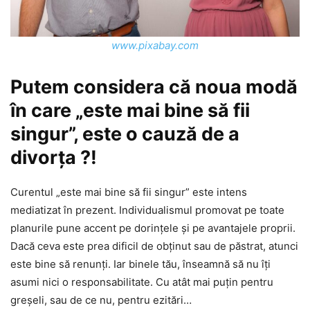
www.pixabay.com
Putem considera că noua modă
în care „este mai bine să fii
singur”, este o cauză de a
divorţa ?!
Curentul „este mai bine să fii singur” este intens
mediatizat în prezent. Individualismul promovat pe toate
planurile pune accent pe dorinţele şi pe avantajele proprii.
Dacă ceva este prea dificil de obţinut sau de păstrat, atunci
este bine să renunţi. Iar binele tău, înseamnă să nu îţi
asumi nici o responsabilitate. Cu atât mai puţin pentru
greşeli, sau de ce nu, pentru ezitări…