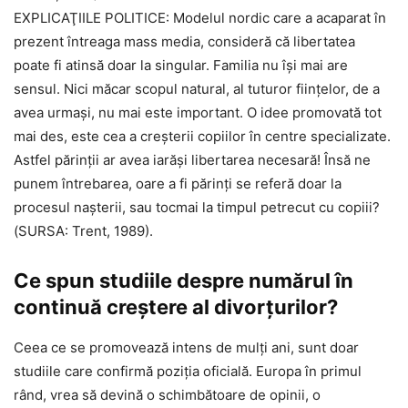
EXPLICAŢIILE POLITICE: Modelul nordic care a acaparat în
prezent întreaga mass media, consideră că libertatea
poate fi atinsă doar la singular. Familia nu îşi mai are
sensul. Nici măcar scopul natural, al tuturor fiinţelor, de a
avea urmaşi, nu mai este important. O idee promovată tot
mai des, este cea a creşterii copiilor în centre specializate.
Astfel părinţii ar avea iarăşi libertarea necesară! Însă ne
punem întrebarea, oare a fi părinţi se referă doar la
procesul naşterii, sau tocmai la timpul petrecut cu copiii?
(SURSA: Trent, 1989).
Ce spun studiile despre numărul în
continuă creştere al divorţurilor?
Ceea ce se promovează intens de mulţi ani, sunt doar
studiile care confirmă poziţia oficială. Europa în primul
rând, vrea să devină o schimbătoare de opinii, o