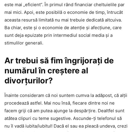
este mai „eficient”. În primul rând financiar cheltuielile par
mai mici. Apoi, este posibilă o economie de timp, întrucât
aceasta resursă limitată nu mai trebuie dedicată altcuiva.
Ba chiar, este şi o economie de atenţie şi afecţiune, care
sunt deja epuizate prin intermediul social media şi a
stimulilor generali.
Ar trebui să fim îngrijoraţi de
numărul în creştere al
divorţurilor?
Înainte consideram că noi suntem cumva la adăpost, că alţii
procedează astfel. Mai nou însă, fiecare dintre noi ne
facem griji că am putea ajunge la despărţire. Dealtfel sunt
atâtea clipuri cu teme sugestive. Ascunde-ţi telefonul să
nu îl vadă iubita/iubitul! Dacă el sau ea pleacă undeva, crezi