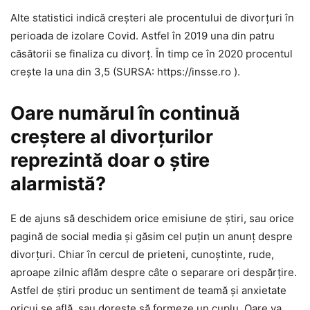
Alte statistici indică creşteri ale procentului de divorţuri în
perioada de izolare Covid. Astfel în 2019 una din patru
căsătorii se finaliza cu divorţ. În timp ce în 2020 procentul
creşte la una din 3,5 (SURSA: https://insse.ro ).
Oare numărul în continuă
creştere al divorţurilor
reprezintă doar o ştire
alarmistă?
E de ajuns să deschidem orice emisiune de ştiri, sau orice
pagină de social media şi găsim cel puţin un anunţ despre
divorţuri. Chiar în cercul de prieteni, cunoştinte, rude,
aproape zilnic aflăm despre câte o separare ori despărţire.
Astfel de ştiri produc un sentiment de teamă şi anxietate
oricui se află, sau doreşte să formeze un cuplu. Oare va