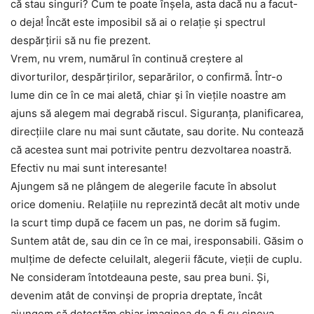
că stau singuri? Cum te poate înşela, asta dacă nu a facut-
o deja! Încăt este imposibil să ai o relaţie şi spectrul
despărţirii să nu fie prezent.
Vrem, nu vrem, numărul în continuă creştere al
divorturilor, despărţirilor, separărilor, o confirmă. Într-o
lume din ce în ce mai aletă, chiar şi în vieţile noastre am
ajuns să alegem mai degrabă riscul. Siguranţa, planificarea,
direcţiile clare nu mai sunt căutate, sau dorite. Nu contează
că acestea sunt mai potrivite pentru dezvoltarea noastră.
Efectiv nu mai sunt interesante!
Ajungem să ne plângem de alegerile facute în absolut
orice domeniu. Relaţiile nu reprezintă decât alt motiv unde
la scurt timp după ce facem un pas, ne dorim să fugim.
Suntem atât de, sau din ce în ce mai, iresponsabili. Găsim o
mulţime de defecte celuilalt, alegerii făcute, vieţii de cuplu.
Ne consideram întotdeauna peste, sau prea buni. Şi,
devenim atât de convinşi de propria dreptate, încât
ajungem să detestăm chiar imaginea de a fi cu cineva.