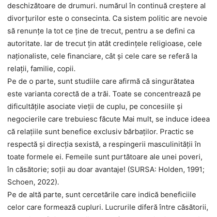
deschizătoare de drumuri. numărul în continuă creştere al
divorţurilor este o consecinta. Ca sistem politic are nevoie
să renunţe la tot ce ţine de trecut, pentru a se defini ca
autoritate. Iar de trecut ţin atât credinţele religioase, cele
naţionaliste, cele financiare, cât şi cele care se referă la
relaţii, familie, copii.
Pe de o parte, sunt studiile care afirmă că singurătatea
este varianta corectă de a trăi. Toate se concentrează pe
dificultăţile asociate vieţii de cuplu, pe concesiile şi
negocierile care trebuiesc făcute Mai mult, se induce ideea
că relaţiile sunt benefice exclusiv bărbaţilor. Practic se
respectă şi direcţia sexistă, a respingerii masculinităţii în
toate formele ei. Femeile sunt purtătoare ale unei poveri,
în căsătorie; soţii au doar avantaje! (SURSA: Holden, 1991;
Schoen, 2022).
Pe de altă parte, sunt cercetările care indică beneficiile
celor care formează cupluri. Lucrurile diferă între căsătorii,