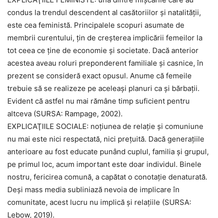
condus la trendul descendent al casătoriilor şi natalităţii,
este cea feministă. Principalele scopuri asumate de
membrii curentului, ţin de creşterea implicării femeilor la
tot ceea ce ţine de economie şi societate. Dacă anterior
acestea aveau roluri preponderent familiale şi casnice, în
prezent se consideră exact opusul. Anume că femeile
trebuie să se realizeze pe aceleaşi planuri ca şi bărbaţii.
Evident că astfel nu mai rămâne timp suficient pentru
altceva (SURSA: Rampage, 2002).
EXPLICAŢIILE SOCIALE: noţiunea de relaţie şi comuniune
nu mai este nici respectată, nici preţuită. Dacă generaţiile
anterioare au fost educate punând cuplul, familia şi grupul,
pe primul loc, acum important este doar individul. Binele
nostru, fericirea comună, a capătat o conotaţie denaturată.
Deşi mass media subliniază nevoia de implicare în
comunitate, acest lucru nu implică şi relaţiile (SURSA:
Lebow, 2019).