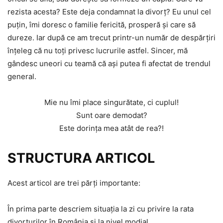
rezista acesta? Este deja condamnat la divorţ? Eu unul cel
puţin, îmi doresc o familie fericită, prosperă şi care să
dureze. Iar după ce am trecut printr-un număr de despărţiri
înţeleg că nu toţi privesc lucrurile astfel. Sincer, mă
gândesc uneori cu teamă că aşi putea fi afectat de trendul
general.
Mie nu îmi place singurătate, ci cuplul!
Sunt oare demodat?
Este dorinţa mea atât de rea?!
STRUCTURA ARTICOL
Acest articol are trei părţi importante:
În prima parte descriem situaţia la zi cu privire la rata
divorţurilor în România şi la nivel modial,