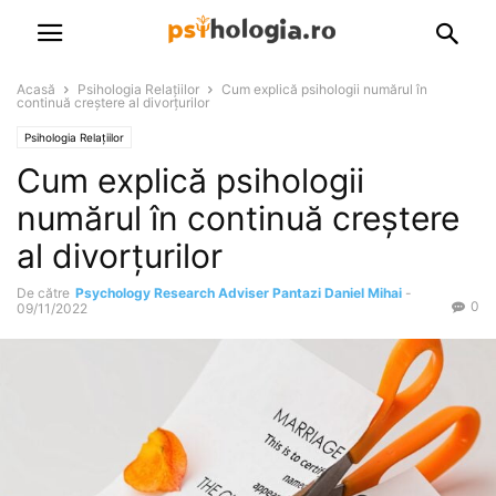
Acasă
Psihologia Relațiilor
Cum explică psihologii numărul în
continuă creştere al divorţurilor
Psihologia Relațiilor
Cum explică psihologii
numărul în continuă creştere
al divorţurilor
De către
Psychology Research Adviser Pantazi Daniel Mihai
-
0
09/11/2022