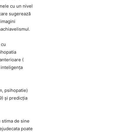
anele cu un nivel
 care sugerează
 imagini
machiavelismul.
 cu
ihopatia
anterioare (
 inteligența
m, psihopatie)
) și predicția
u stima de sine
rejudecata poate