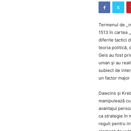
Termenul de
,,
1513 în cartea 
diferite tactici
teoria politică,
Geis au fost pr
uman și au real
subiect de inter
un factor major
Dawcins și Kreb
manipulează cu 
avantajul persoa
ca strategie în 
reguli pentru i