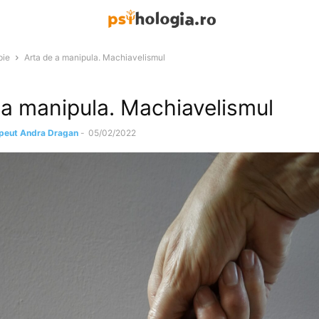
pie
Arta de a manipula. Machiavelismul
 a manipula. Machiavelismul
apeut Andra Dragan
-
05/02/2022