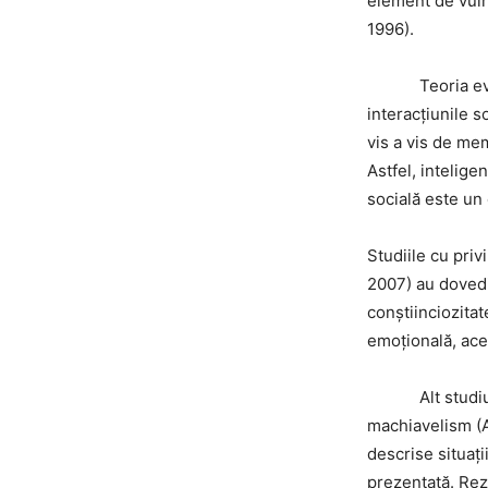
element de vuln
1996).
Teoria evoluți
interacțiunile 
vis a vis de me
Astfel, intelige
socială este un 
Studiile cu priv
2007) au dovedi
conștiinciozitat
emoțională, ace
Alt studiu a in
machiavelism (A
descrise situați
prezentată. Rez