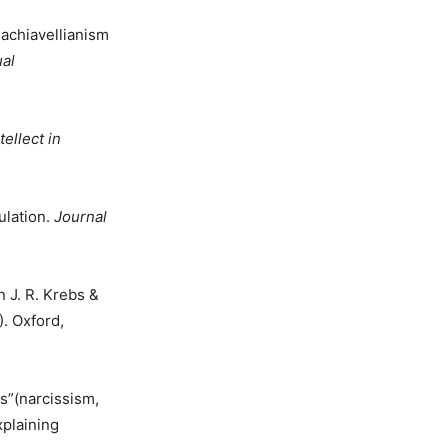
 Machiavellianism
ual
tellect in
ulation.
Journal
n J. R. Krebs &
. Oxford,
es”(narcissism,
xplaining