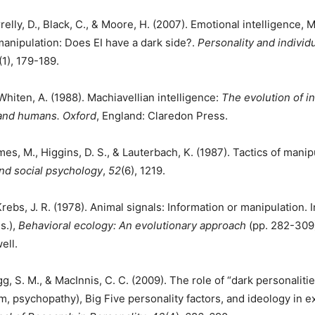
arrelly, D., Black, C., & Moore, H. (2007). Emotional intelligence,
anipulation: Does EI have a dark side?.
Personality and individ
(1), 179-189.
Whiten, A. (1988). Machiavellian intelligence:
The evolution of in
and humans. Oxford
, England: Claredon Press.
es, M., Higgins, D. S., & Lauterbach, K. (1987). Tactics of manip
and social psychology
,
52
(6), 1219.
rebs, J. R. (1978). Animal signals: Information or manipulation. I
s.),
Behavioral ecology: An evolutionary approach
(pp. 282-309)
ell.
, S. M., & MacInnis, C. C. (2009). The role of “dark personaliti
m, psychopathy), Big Five personality factors, and ideology in e