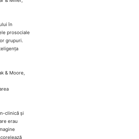
r & Miller,
lui în
ele prosociale
or grupuri.
teligența
lak & Moore,
larea
-clinică și
care erau
imagine
 corelează