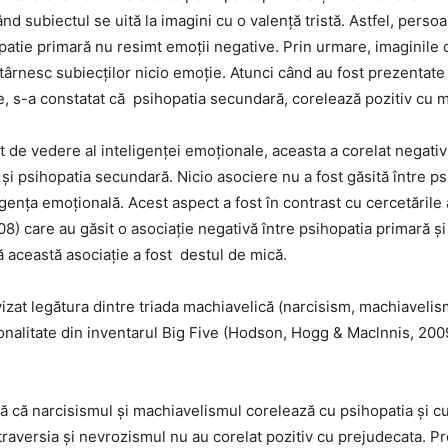
ând subiectul se uită la imagini cu o valență tristă. Astfel, perso
opatie primară nu resimt emoții negative. Prin urmare, imaginile
stârnesc subiecților nicio emoție. Atunci când au fost prezentate
, s-a constatat că psihopatia secundară, corelează pozitiv cu 
edere al inteligenței emoționale, aceasta a corelat negativ
și psihopatia secundară. Nicio asociere nu a fost găsită între ps
igența emoțională. Acest aspect a fost în contrast cu cercetările 
08) care au găsit o asociație negativă între psihopatia primară și
ă această asociație a fost destul de mică.
vizat legătura dintre triada machiavelică (narcisism, machiavelis
onalitate din inventarul Big Five (Hodson, Hogg & Maclnnis, 2009
tă că narcisismul și machiavelismul corelează cu psihopatia și c
xtraversia și nevrozismul nu au corelat pozitiv cu prejudecata. P