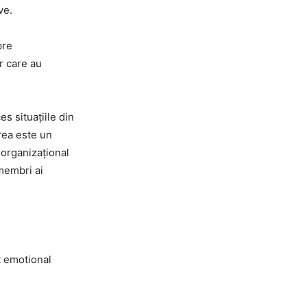
ve.
pre
r care au
s situațiile din
rea este un
 organizațional
 membri ai
t emotional