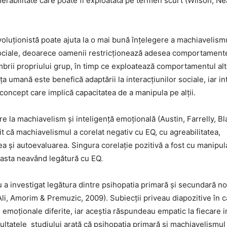
erabilitate care poate fi exploatată pe termen scurt (Wilson, Nea
onistă poate ajuta la o mai bună înțelegere a machiavelismu
sociale, deoarece oamenii restricționează adesea comportament
mbrii propriului grup, în timp ce exploatează comportamentul alt
nța umană este benefică adaptării la interacțiunilor sociale, iar in
concept care implică capacitatea de a manipula pe alții.
ire la machiavelism și inteligență emoțională (Austin, Farrelly, B
t că machiavelismul a corelat negativ cu EQ, cu agreabilitatea,
ea și autoevaluarea. Singura corelație pozitivă a fost cu manipu
asta neavând legătură cu EQ.
vestigat legătura dintre psihopatia primară și secundară non
li, Amorim & Premuzic, 2009). Subiecții priveau diapozitive în 
i emoționale diferite, iar aceștia răspundeau empatic la fiecare 
ultatele studiului arată că psihopatia primară și machiavelismul