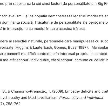
ine prin raportarea la cei cinci factori de personalitate din Big Fi
avelismul și psihopatia demonstrează legături moderate s
u dominanța socială. Trăsăturile de personalitate ale persoanelo
ră în interacțiune cu mediul în care acestea trăiesc.
dere al selecției naturale, persoanele care manipulează cu succe
 favorizate (Higgins & Lauterbach, Gomes, Buss, 1987). Manipula
 care oamenii modifică contextele în interesul propriu. În context
 are atât scopuri individuale, cât și scopuri comune cu ceilalți
 I. S., & Chamorro-Premuzic, T. (2009). Empathy deficits and trai
 psychopathy and Machiavellianism.
Personality and individual
(7), 758-762.