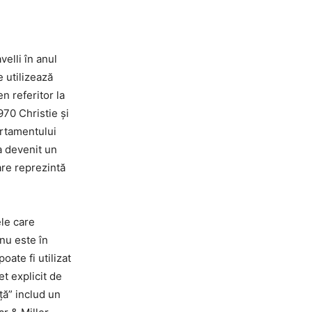
velli în anul
 utilizează
n referitor la
970 Christie și
ortamentului
a devenit un
are reprezintă
ele care
nu este în
ate fi utilizat
et explicit de
ță” includ un