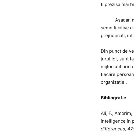
fi prezisă mai b
Așadar, machi
semnificative c
prejudecăți, int
Din punct de ve
jurul lor, sunt
mijloc util prin
fiecare persoană
organizației.
Bibliografie
Ali, F., Amorim,
intelligence in
differences
,
47