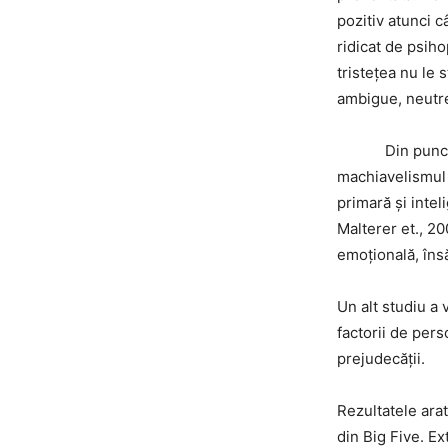
pozitiv atunci c
ridicat de psih
tristețea nu le 
ambigue, neutre
Din punct de v
machiavelismul 
primară și intel
Malterer et., 20
emoțională, îns
Un alt studiu a 
factorii de pers
prejudecății.
Rezultatele ara
din Big Five. E