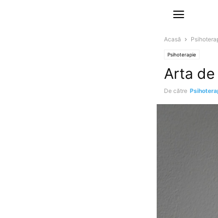
Acasă
Psihotera
Psihoterapie
Arta de
De către
Psihoter