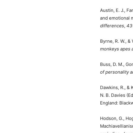
Austin, E. J., F
and emotional m
differences
,
43
Byrne, R. W., & 
monkeys apes 
Buss, D. M., Gom
of personality 
Dawkins, R., & K
N. B. Davies (Ed
England: Blackw
Hodson, G., Hogg
Machiavellianis