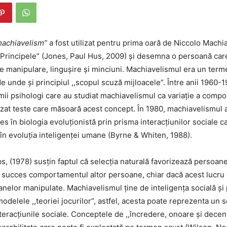
machiavelism”
a fost utilizat pentru prima oară de Niccolo Machia
,,Principele” (Jones, Paul Hus, 2009) și desemna o persoană care
 de manipulare, lingușire și minciuni. Machiavelismul era un terme
 de unde și principiul ,,scopul scuză mijloacele”. Între anii 1960-1
imii psihologi care au studiat machiavelismul ca variație a comp
izat teste care măsoară acest concept. În 1980, machiavelismul 
es în biologia evoluționistă prin prisma interacțiunilor sociale c
 în evoluția inteligenței umane (Byrne & Whiten, 1988).
s, (1978) susțin faptul că selecția naturală favorizează persoan
succes comportamentul altor persoane, chiar dacă acest lucru 
nelor manipulate. Machiavelismul ține de inteligența socială și po
modelele ,,teoriei jocurilor”, astfel, acesta poate reprezenta un s
nteracțiunile sociale. Conceptele de ,,încredere, onoare și decen