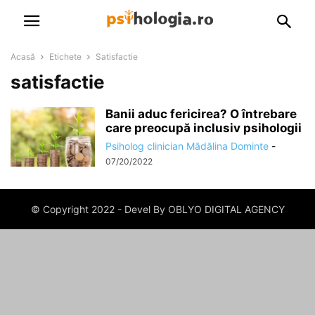
Acasă
Etichete
Satisfactie
satisfactie
Banii aduc fericirea? O întrebare
care preocupă inclusiv psihologii
Psiholog clinician Mădălina Dominte
-
07/20/2022
© Copyright 2022 - Devel By OBLYO DIGITAL AGENCY