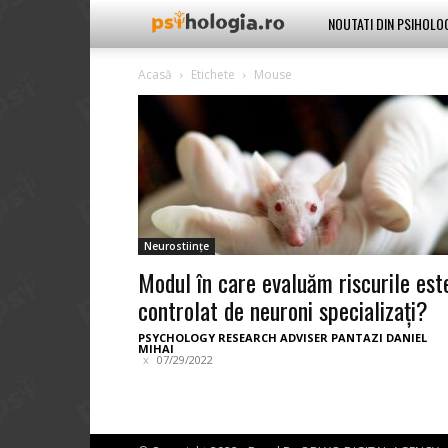
Psihologia.ro
NOUTATI DIN PSIHOLO
Acasă
Etichete
Mouse
Neurostiințe
Modul în care evaluăm riscurile est
controlat de neuroni specializaţi?
PSYCHOLOGY RESEARCH ADVISER PANTAZI DANIEL
MIHAI
07/29/2022