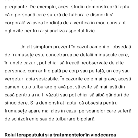
pregnante. De exemplu, acest studiu demonstrează faptul
că o persoană care suferă de tulburare dismorfică
corporală va avea tendința de a verifica în mod constant
oglinzile pentru a-și analiza aspectul fizic.
Un alt simptom prezent în cazul oamenilor obsedați
de frumusețe este concetrarea pe detalii minuscule care,
în unele cazuri, pot chiar să treacă neobservate de alte
personae, cum ar fi o pată pe corp sau pe față, un coș sau
vergeturi abia sesizabile. În cazurile cele mai grave, acești
oameni cu o tulburare gravă pot să evite să mai iasă din
casă pentru a nu fi văzuți sau pot chiar să aibă gânduri de
sinucidere. S-a demonstrat faptul că obsesia pentru
frumusețe apare mai ales în cazul persoanelor care suferă
de schizofrenie sau de tulburare bipolară.
Rolul terapeutului și a tratamentelor în vindecarea