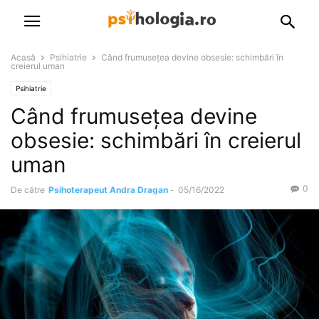
Acasă
Psihiatrie
Când frumusețea devine obsesie: schimbări în
creierul uman
Psihiatrie
Când frumusețea devine
obsesie: schimbări în creierul
uman
0
De către
Psihoterapeut Andra Dragan
-
05/16/2022