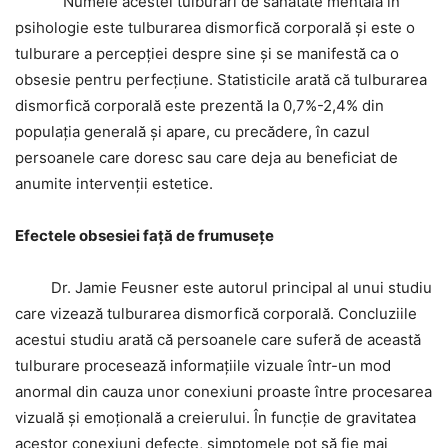
Numele acestei tulburări de sănătate mentală în
psihologie este tulburarea dismorfică corporală și este o
tulburare a percepției despre sine și se manifestă ca o
obsesie pentru perfecțiune. Statisticile arată că tulburarea
dismorfică corporală este prezentă la 0,7%-2,4% din
populația generală și apare, cu precădere, în cazul
persoanele care doresc sau care deja au beneficiat de
anumite intervenții estetice.
Efectele obsesiei față de frumusețe
Dr. Jamie Feusner este autorul principal al unui studiu
care vizează tulburarea dismorfică corporală. Concluziile
acestui studiu arată că persoanele care suferă de această
tulburare procesează informațiile vizuale într-un mod
anormal din cauza unor conexiuni proaste între procesarea
vizuală și emoțională a creierului. În funcție de gravitatea
acestor conexiuni defecte, simptomele pot să fie mai